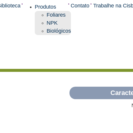
.
.
.
iblioteca
Contato
Trabalhe na Cis
Produtos
Foliares
NPK
Biológicos
Alta
performance
e
produtividade!
Caracte