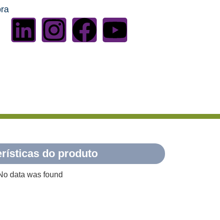
bra
rísticas do produto
No data was found