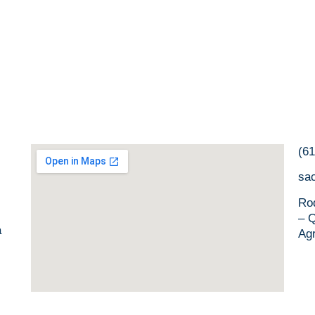
(6
sa
Ro
– Q
a
Ag