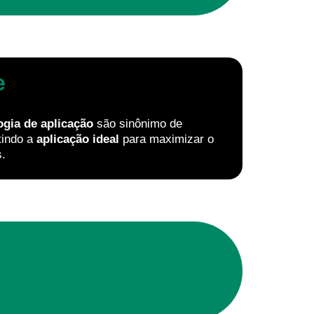
e
ogia de aplicação
são sinônimo de
tindo a
aplicação ideal
para maximizar o
s.