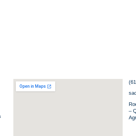
(6
sa
Ro
– Q
a
Ag